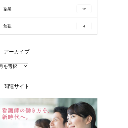
副業
12
勉強
4
アーカイブ
ア
ー
カ
イ
ブ
関連サイト