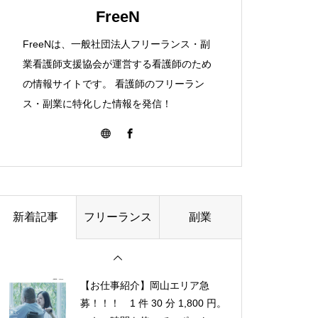
FreeN
【税理士さんが解説】「副業して
【税理士さんが解説】「副業して
【税理士さんが解説】「副業して
FreeNは、一般社団法人フリーランス・副
いる方のための確定申告セミナ
いる方のための確定申告セミナ
いる方のための確定申告セミナ
業看護師支援協会が運営する看護師のため
ー」を開催！
ー」を開催！
ー」を開催！
の情報サイトです。 看護師のフリーラン
ス・副業に特化した情報を発信！
医療ライターは看護師資格を活か
医療ライターは看護師資格を活か
医療ライターは看護師資格を活か
せる副業！医療ライターになる方
せる副業！医療ライターになる方
せる副業！医療ライターになる方
法も解説
法も解説
法も解説
新着記事
フリーランス
副業
【お仕事紹介】岡山エリア急
募！！！ 1 件 30 分 1,800 円。