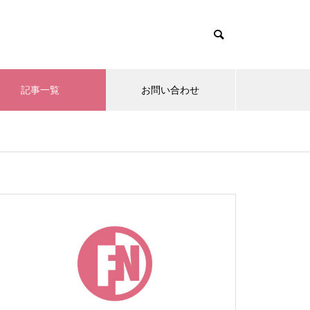
記事一覧
お問い合わせ
ニュース
ニュース
ニュース
副業
副業
副業
2024.08.19
2024.08.19
2024.08.19
2024.
2024.
2024.
リー
リー
リー
看護師の副業、働き方改革につい
看護師の副業、働き方改革につい
看護師の副業、働き方改革につい
医療ライ
医療ライ
医療ライ
！フ
！フ
！フ
て考えるシンポジウムinナースま
て考えるシンポジウムinナースま
て考えるシンポジウムinナースま
せる副業
せる副業
せる副業
告に
告に
告に
つり2024
つり2024
つり2024
法も解説
法も解説
法も解説