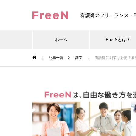
看護師のフリーランス・
ホーム
FreeNとは？
記事一覧
副業
看護師に副業は必要？看
勉強
勉強
勉強
2025.05.29
2025.05.29
2025.05.29
2
2
2
ア急
ア急
ア急
「レバウェル看護お役立ち情報」
「レバウェル看護お役立ち情報」
「レバウェル看護お役立ち情報」
【税
【税
【税
00 円。ス
00 円。ス
00 円。ス
でクイズ連載をスタートしました
でクイズ連載をスタートしました
でクイズ連載をスタートしました
いる
いる
いる
トバイト
トバイト
トバイト
ー」
ー」
ー」