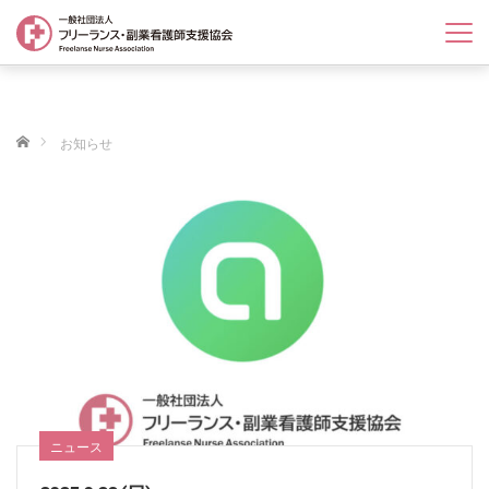
T
o
g
g
l
ホーム
e
お知らせ
n
a
v
i
g
a
t
i
o
n
ニュース